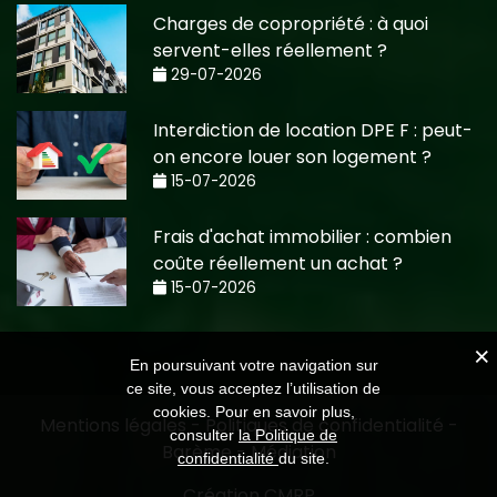
Charges de copropriété : à quoi
servent-elles réellement ?
29-07-2026
Interdiction de location DPE F : peut-
on encore louer son logement ?
15-07-2026
Frais d'achat immobilier : combien
coûte réellement un achat ?
15-07-2026
En poursuivant votre navigation sur
ce site, vous acceptez l’utilisation de
cookies. Pour en savoir plus,
Mentions légales
-
Politiques de confidentialité
-
consulter
la Politique de
Barème
-
Médiation
confidentialité
du site.
Création CMRP